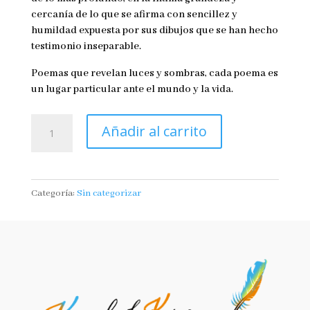
cercanía de lo que se afirma con sencillez y
humildad expuesta por sus dibujos que se han hecho
testimonio inseparable.
Poemas que revelan luces y sombras, cada poema es
un lugar particular ante el mundo y la vida.
El
Añadir al carrito
viaje
de
las
Emociones
Categoría:
Sin categorizar
-
Libro
físico
firmado
y
dedicado
por